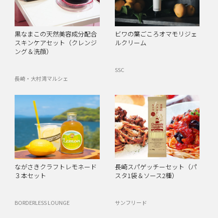
黒なまこの天然美容成分配合
ビワの葉ごころオマモリジェ
スキンケアセット（クレンジ
ルクリーム
ング＆洗顔）
SSC
長崎・大村湾マルシェ
ながさきクラフトレモネード
長崎スパゲッチーセット（パ
３本セット
スタ1袋＆ソース2種）
BORDERLESS LOUNGE
サンフリード