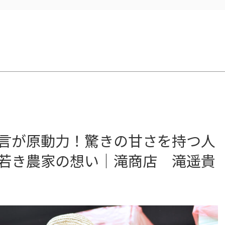
、めぐる。などなど
言が原動力！驚きの甘さを持つ人
若き農家の想い｜滝商店 滝遥貴