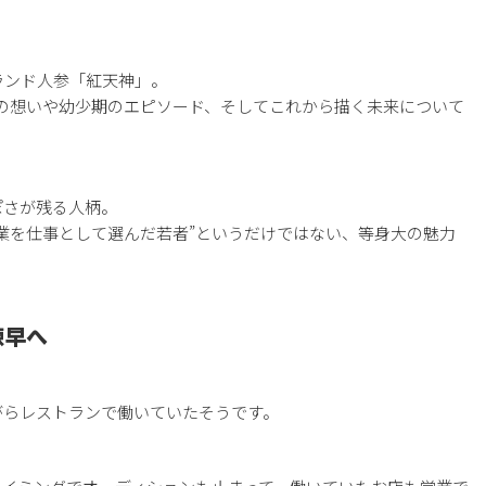
ランド人参「紅天神」。
の想いや幼少期のエピソード、そしてこれから描く未来について
ぽさが残る人柄。
業を仕事として選んだ若者”というだけではない、等身大の魅力
諫早へ
がらレストランで働いていたそうです。