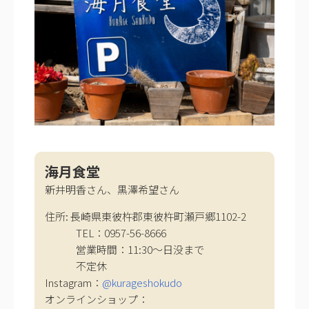
海月食堂
新井明香さん、黒澤希望さん
住所: 長崎県東彼杵郡東彼杵町瀬戸郷1102-2
TEL：0957-56-8666
営業時間：11:30～日没まで
不定休
Instagram：
@kurageshokudo
オンラインショップ：