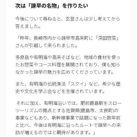
次は「諫早の名物」を作りたい
今後について尋ねると、玄登さんは少し考えてから
答えました。
「昨年、長崎市内から諫早市高来町に「深田惣菜」
さんが引越して来られました。
多良岳や有明海や高来そばなど、地域の食材を使っ
たお惣菜やコース料理を展開されており、僕も知ら
なかった諫早の魅力を広めてくださっています。
また、有明海の伝統漁法「スクイ」など、希少な歴
史や文化を学ぶ会などを主催されています。
それに加え、有明海沿いでは、肥前鹿島駅をスロー
ツーリズムの拠点とする佐賀県(鹿島市、太良町)の
事業などもあり、新幹線事業で話題になった数年前
と比べ、今後は有明海に沿ったルートで諫早への来
訪が増えるのではと期待があります。」