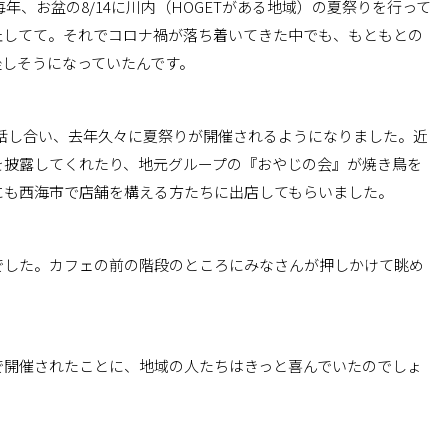
毎年、お盆の8/14に川内（HOGETがある地域）の夏祭りを行って
止してて。それでコロナ禍が落ち着いてきた中でも、もともとの
挫しそうになっていたんです。
と話し合い、去年久々に夏祭りが開催されるようになりました。近
を披露してくれたり、地元グループの『おやじの会』が焼き鳥を
にも西海市で店舗を構える方たちに出店してもらいました。
でした。カフェの前の階段のところにみなさんが押しかけて眺め
で開催されたことに、地域の人たちはきっと喜んでいたのでしょ