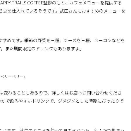
Y TRAILS COFFEE監修のもと、カフェメニューを提供する
から豆を仕入れているそうです。武田さんにおすすめのメニューを
おすすめです。季節の野菜を三種、チーズを三種、ベーコンなどを
す。また期間限定のドリンクもありますよ」
「ベリーベリー」
どは変わることもあるので、詳しくはお店へお問い合わせくださ
やかで飲みやすいドリンクで、ジメジメとした時期にぴったりで
しています。芝生のところを使ってヨガイベント、何人かで集まっ