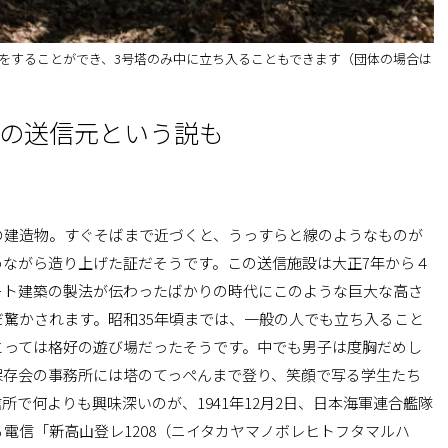
見学をすることができ、3号塔のみ中に立ち入ることもできます（団体の場合は
8”の送信元という説も
の建造物。すぐそばまで近づくと、うっすらと線のようなものが
めながら造り上げた証だそうです。この送信施設は大正7年から４
ート建築の製法が伝わったばかりの時代にこのような巨大な高さ
驚かされます。昭和35年頃までは、一般の人でも立ち入ること
とっては格好の遊び場だったそうです。中でも男子は度胸だめし
保存会の事務所には塔のてっぺんまで登り、笑顔で写る学生たち
で何よりも興味深いのが、1941年12月2日、日本海軍連合艦隊
電信「新高山登レ1208（ニイタカヤマノボレヒトフタマルハ