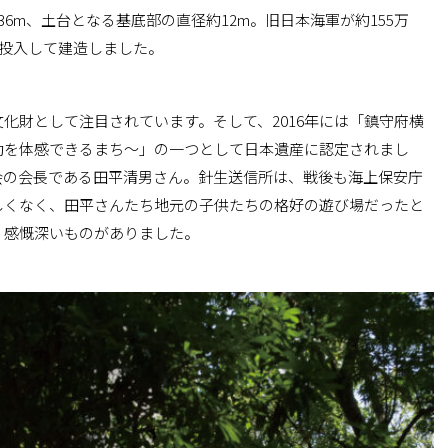
6m、土台となる基底部の直径約12m。旧日本海軍が約155万
を投入して建造しました。
化財として注目されています。そして、2016年には「鎮守府横
動を体感できるまち～」の一つとして日本遺産に認定されまし
会の会長である田平清男さん。針生送信所は、戦後も海上保安庁
しくなく、田平さんたち地元の子供たちの格好の遊び場だったと
、感慨深いものがありました。