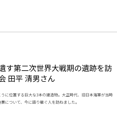
を、めぐる。などなど
遺す第二次世界大戦期の遺跡を訪
 田平 清男さん
こうに位置する巨大な3本の建造物。大正時代、旧日本海軍が当時
絶景について、今に語り継ぐ人を訪ねました。