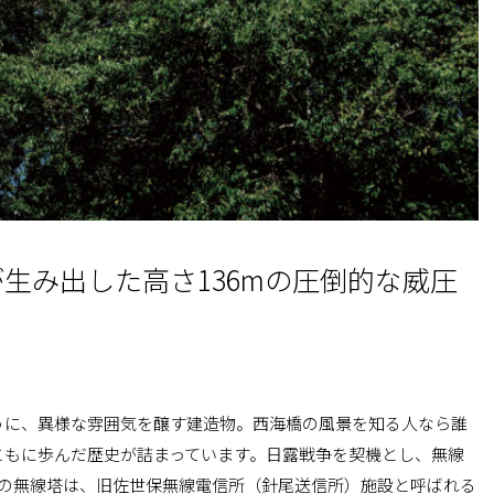
生み出した高さ136mの圧倒的な威圧
うに、異様な雰囲気を醸す建造物。西海橋の風景を知る人なら誰
ともに歩んだ歴史が詰まっています。日露戦争を契機とし、無線
基の無線塔は、旧佐世保無線電信所（針尾送信所）施設と呼ばれる